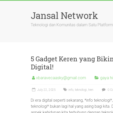
Skip
to
Jansal Network
content
Teknologi dan Komunitas dalam Satu Platform
5 Gadget Keren yang Biki
Digital!
xbaravecaasky@gmail.com
gaya h
July 22, 2025
info
,
teknologi
,
tren
0 C
Di era digital seperti sekarang, *info teknologi*
teknologi* bukan lagi hal yang asing bagi kita.
aspek kehidupan kita terhubung dengan teknolo