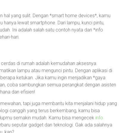
an hal yang sulit. Dengan *smart home devices*, kamu
hanya lewat smartphone. Dari lampu, kunci pintu,
ah. Ini adalah salah satu contoh nyata dari *info
hari-hari.
at cerdas di rumah adalah kemudahan aksesnya.
atikan lampu atau mengunci pintu. Dengan aplikasi di
berapa ketukan. Jika kamu ingin menjadikan *gaya
ngkan, coba sambungkan semua perangkat dengan asisten
rhana dan efisien!
emewahan, tapi juga membantu kita menjalani hidup yang
ologi canggih yang terus berkembang, kamu bisa
hidupmu semakin mudah. Kamu bisa mengecek
info
baru seputar gadget dan teknologi. Gak ada salahnya
u, kan?