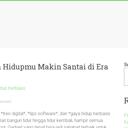
n Hidupmu Makin Santai di Era
S
idup berbasis
omment
, *tren digital*, *tips software*, dan *gaya hidup berbasis
P
 Dari bangun tidur hingga tidur kembali, hampir semua
K
gi. Gadget yang tepat bisa jadi sahabat terbaik untuk