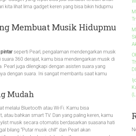
W
ri kita lihat lima gadget keren yang bisa bikin hidupmu
M
T
yang Membuat Musik Hidupmu
M
Sk
A
pintar
seperti Pearl, pengalaman mendengarkan musik
O
logi suara 360 derajat, kamu bisa mendengarkan musik di
T
a. Pearl juga dilengkapi dengan asisten suara yang
D
ya dengan suara. Ini sangat membantu saat kamu
I
K
ang Mudah
(
t melalui Bluetooth atau Wi-Fi. Kamu bisa
 atau bahkan smart TV. Dan yang paling keren, kamu
ist musik secara otomatis berdasarkan suasana hati
N
al bilang “Putar musik chill” dan Pearl akan