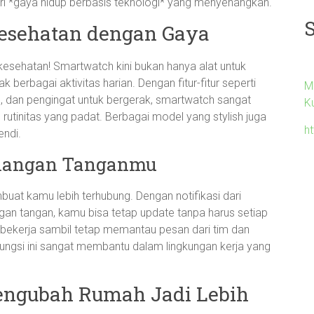
ri *gaya hidup berbasis teknologi* yang menyenangkan.
esehatan dengan Gaya
sehatan! Smartwatch kini bukan hanya alat untuk
berbagai aktivitas harian. Dengan fitur-fitur seperti
M
, dan pengingat untuk bergerak, smartwatch sangat
K
utinitas yang padat. Berbagai model yang stylish juga
ht
endi.
gelangan Tanganmu
at kamu lebih terhubung. Dengan notifikasi dari
an tangan, kamu bisa tetap update tanpa harus setiap
 bekerja sambil tetap memantau pesan dari tim dan
Fungsi ini sangat membantu dalam lingkungan kerja yang
engubah Rumah Jadi Lebih