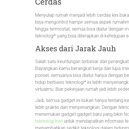
Cerdas
Menyulap rumah menjadi lebih cerdas kini buk
bisa mengontrol hampir semua aspek rumahmu 
hingga termostat, semua bisa diatur dengan mud
teknologi* yang bisa diterapkan di kehidupan se
Akses dari Jarak Jauh
Salah satu keuntungan terbesar dari perangk
Bayangkan kamu berangkat kerja dan lupa mem
ponsel, semuanya bisa diatur hanya dengan be
hidup berbasis teknologi* ini lebih menyena
virtualmu. Biar pekerjaan rumah jadi lebih sede
Jadi, semua gadget ini bukan hanya tentang k
lebih praktis dan menyenangkan. Dengan tekn
menemukan gadget-gadget baru yang bikin 
teknologi tren
untuk mendapatkan informasi ter
menambahkan sedikit teknologi dalam hidupm