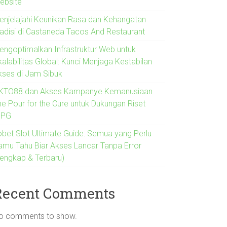
ebsite
enjelajahi Keunikan Rasa dan Kehangatan
radisi di Castaneda Tacos And Restaurant
engoptimalkan Infrastruktur Web untuk
alabilitas Global: Kunci Menjaga Kestabilan
kses di Jam Sibuk
KTO88 dan Akses Kampanye Kemanusiaan
he Pour for the Cure untuk Dukungan Riset
IPG
jobet Slot Ultimate Guide: Semua yang Perlu
amu Tahu Biar Akses Lancar Tanpa Error
Lengkap & Terbaru)
Recent Comments
o comments to show.