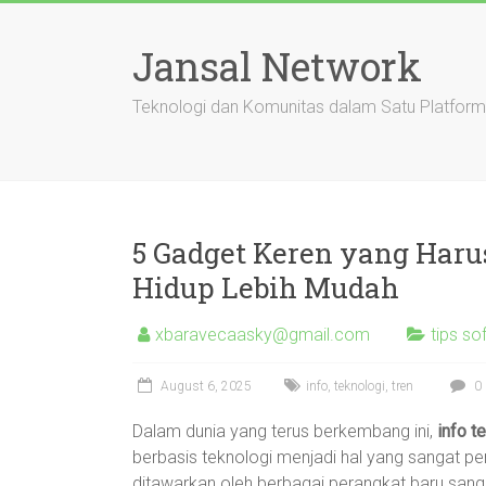
Skip
to
Jansal Network
content
Teknologi dan Komunitas dalam Satu Platform
5 Gadget Keren yang Haru
Hidup Lebih Mudah
xbaravecaasky@gmail.com
tips so
August 6, 2025
info
,
teknologi
,
tren
0
Dalam dunia yang terus berkembang ini,
info t
berbasis teknologi menjadi hal yang sangat p
ditawarkan oleh berbagai perangkat baru sang