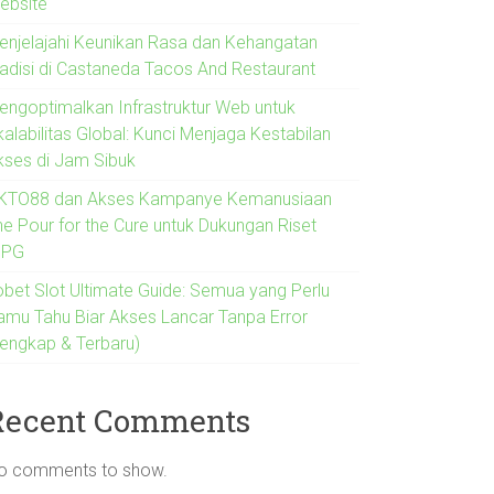
ebsite
enjelajahi Keunikan Rasa dan Kehangatan
radisi di Castaneda Tacos And Restaurant
engoptimalkan Infrastruktur Web untuk
alabilitas Global: Kunci Menjaga Kestabilan
kses di Jam Sibuk
KTO88 dan Akses Kampanye Kemanusiaan
he Pour for the Cure untuk Dukungan Riset
IPG
jobet Slot Ultimate Guide: Semua yang Perlu
amu Tahu Biar Akses Lancar Tanpa Error
Lengkap & Terbaru)
Recent Comments
o comments to show.