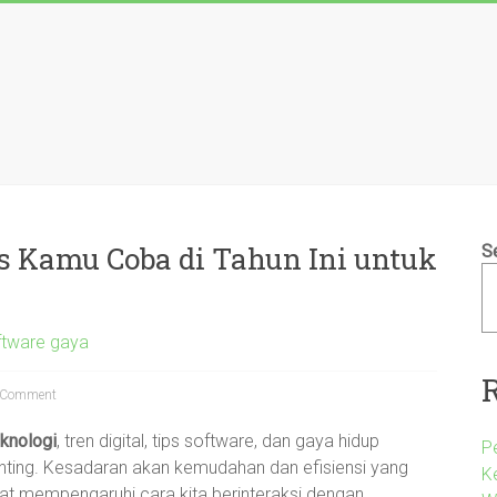
s Kamu Coba di Tahun Ini untuk
S
ftware gaya
 Comment
eknologi
, tren digital, tips software, dan gaya hidup
P
enting. Kesadaran akan kemudahan dan efisiensi yang
K
at mempengaruhi cara kita berinteraksi dengan