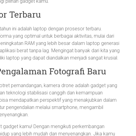
gi pilihan gadget kamu.
or Terbaru
tahun ini adalah laptop dengan prosesor terbaru.
ma yang optimal untuk berbagai aktivitas, mulai dari
peningkatan RAM yang lebih besar dalam laptop generasi
plikasi berat tanpa lag. Mengingat banyak dari kita yang
liki laptop yang dapat diandalkan menjadi sangat krusial.
Pengalaman Fotografi Baru
tret pemandangan, kamera drone adalah gadget yang
gan teknologi stabilisasi canggih dan kemampuan
 bisa mendapatkan perspektif yang menakjubkan dalam
 fitur pengendalian melalui smartphone, mengambil
menyenangkan.
kat gadget kamu! Dengan mengikuti perkembangan
i hidup yang lebih mudah dan menyenangkan. Jika kamu