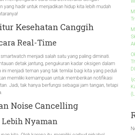
W
n yang hadir untuk menjadikan hidup kita lebih mudah
M
ntaranya!
T
itur Kesehatan Canggih
M
Sk
cara Real-Time
A
O
, smartwatch menjadi salah satu yang paling diminati.
T
ntauan detak jantung, pengukuran kadar oksigen dalam
D
ini menjadi teman yang tak ternilai bagi kita yang peduli
kan memiliki kemampuan untuk memberikan notifikasi
I
an. Jadi, tak hanya berfungsi sebagai jam tangan, tetapi
K
a.
(
an Noise Cancelling
 Lebih Nyaman
N
pan kita. Oleh karena itu, memiliki earbud nirkabel