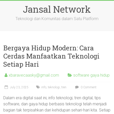
Skip
Jansal Network
to
content
Teknologi dan Komunitas dalam Satu Platform
Bergaya Hidup Modern: Cara
Cerdas Manfaatkan Teknologi
Setiap Hari
xbaravecaasky@gmail.com
software gaya hidup
July 23, 2025
info
,
teknologi
,
tren
0 Comment
Dalam era digital saat ini, info teknologi, tren digital, tips
software, dan gaya hidup berbasis teknologi telah menjadi
bagian tak terpisahkan dari kehidupan sehari-hari kita. Setiap