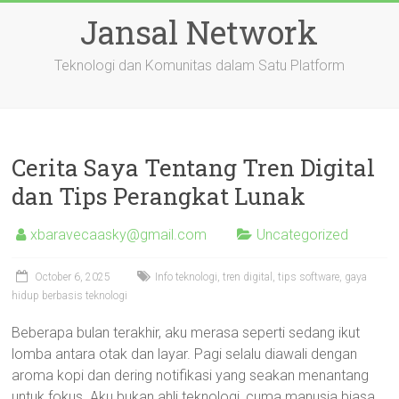
Skip
Jansal Network
to
content
Teknologi dan Komunitas dalam Satu Platform
Cerita Saya Tentang Tren Digital
dan Tips Perangkat Lunak
xbaravecaasky@gmail.com
Uncategorized
October 6, 2025
Info teknologi, tren digital, tips software, gaya
hidup berbasis teknologi
Beberapa bulan terakhir, aku merasa seperti sedang ikut
lomba antara otak dan layar. Pagi selalu diawali dengan
aroma kopi dan dering notifikasi yang seakan menantang
untuk fokus. Aku bukan ahli teknologi, cuma manusia biasa