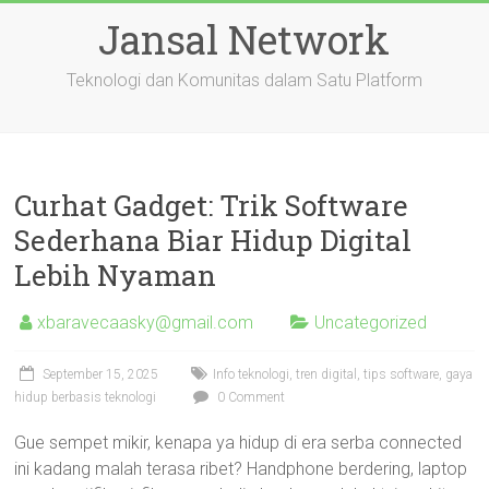
Skip
Jansal Network
to
content
Teknologi dan Komunitas dalam Satu Platform
Curhat Gadget: Trik Software
Sederhana Biar Hidup Digital
Lebih Nyaman
xbaravecaasky@gmail.com
Uncategorized
September 15, 2025
Info teknologi, tren digital, tips software, gaya
hidup berbasis teknologi
0 Comment
Gue sempet mikir, kenapa ya hidup di era serba connected
ini kadang malah terasa ribet? Handphone berdering, laptop