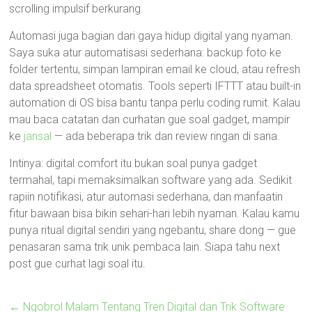
scrolling impulsif berkurang.
Automasi juga bagian dari gaya hidup digital yang nyaman.
Saya suka atur automatisasi sederhana: backup foto ke
folder tertentu, simpan lampiran email ke cloud, atau refresh
data spreadsheet otomatis. Tools seperti IFTTT atau built-in
automation di OS bisa bantu tanpa perlu coding rumit. Kalau
mau baca catatan dan curhatan gue soal gadget, mampir
ke
jansal
— ada beberapa trik dan review ringan di sana.
Intinya: digital comfort itu bukan soal punya gadget
termahal, tapi memaksimalkan software yang ada. Sedikit
rapiin notifikasi, atur automasi sederhana, dan manfaatin
fitur bawaan bisa bikin sehari-hari lebih nyaman. Kalau kamu
punya ritual digital sendiri yang ngebantu, share dong — gue
penasaran sama trik unik pembaca lain. Siapa tahu next
post gue curhat lagi soal itu.
←
Ngobrol Malam Tentang Tren Digital dan Trik Software