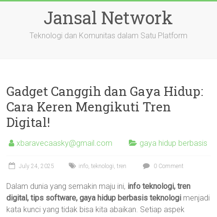
Skip
Jansal Network
to
content
Teknologi dan Komunitas dalam Satu Platform
Gadget Canggih dan Gaya Hidup:
Cara Keren Mengikuti Tren
Digital!
xbaravecaasky@gmail.com
gaya hidup berbasis
July 24, 2025
info
,
teknologi
,
tren
0 Comment
Dalam dunia yang semakin maju ini,
info teknologi, tren
digital, tips software, gaya hidup berbasis teknologi
menjadi
kata kunci yang tidak bisa kita abaikan. Setiap aspek