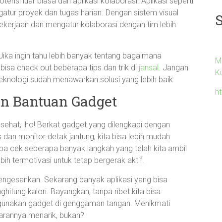
nsi luar biasa dari aplikasi kolaborasi. Aplikasi seperti
atur proyek dan tugas harian. Dengan sistem visual
pekerjaan dan mengatur kolaborasi dengan tim lebih
Jika ingin tahu lebih banyak tentang bagaimana
M
bisa check out beberapa tips dan trik di
jansal
. Jangan
K
knologi sudah menawarkan solusi yang lebih baik.
ht
n Bantuan Gadget
 sehat, lho! Berkat gadget yang dilengkapi dengan
as dan monitor detak jantung, kita bisa lebih mudah
 cek seberapa banyak langkah yang telah kita ambil
ebih termotivasi untuk tetap bergerak aktif.
mengesankan. Sekarang banyak aplikasi yang bisa
tung kalori. Bayangkan, tanpa ribet kita bisa
ggunakan gadget di genggaman tangan. Menikmati
rannya menarik, bukan?