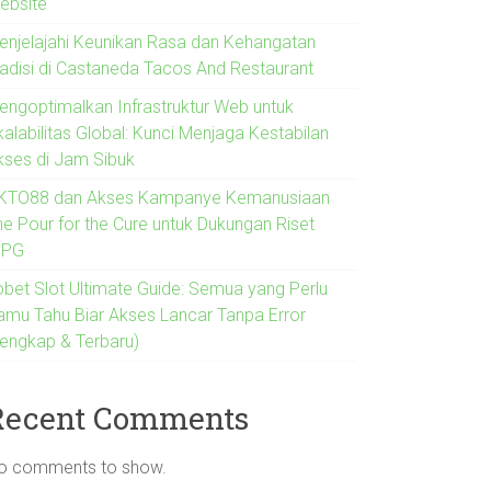
ebsite
enjelajahi Keunikan Rasa dan Kehangatan
radisi di Castaneda Tacos And Restaurant
engoptimalkan Infrastruktur Web untuk
alabilitas Global: Kunci Menjaga Kestabilan
kses di Jam Sibuk
KTO88 dan Akses Kampanye Kemanusiaan
he Pour for the Cure untuk Dukungan Riset
IPG
jobet Slot Ultimate Guide: Semua yang Perlu
amu Tahu Biar Akses Lancar Tanpa Error
Lengkap & Terbaru)
Recent Comments
o comments to show.