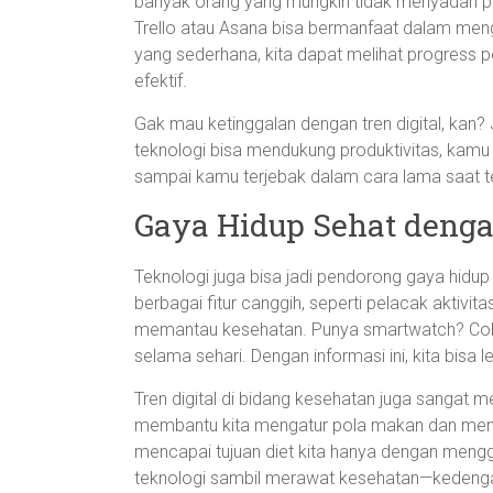
banyak orang yang mungkin tidak menyadari pote
Trello atau Asana bisa bermanfaat dalam meng
yang sederhana, kita dapat melihat progress 
efektif.
Gak mau ketinggalan dengan tren digital, kan? 
teknologi bisa mendukung produktivitas, kamu 
sampai kamu terjebak dalam cara lama saat te
Gaya Hidup Sehat denga
Teknologi juga bisa jadi pendorong gaya hidup
berbagai fitur canggih, seperti pelacak aktivit
memantau kesehatan. Punya smartwatch? Coba
selama sehari. Dengan informasi ini, kita bisa l
Tren digital di bidang kesehatan juga sangat 
membantu kita mengatur pola makan dan menghi
mencapai tujuan diet kita hanya dengan men
teknologi sambil merawat kesehatan—kedenga