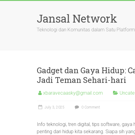
Skip
to
Jansal Network
content
Teknologi dan Komunitas dalam Satu Platform
Gadget dan Gaya Hidup: C
Jadi Teman Sehari-hari
xbaravecaasky@gmail.com
Uncate
July 3, 2025
0 Comment
Info teknologi, tren digital, tips software, ga
penting dari hidup kita sekarang. Siapa sih 