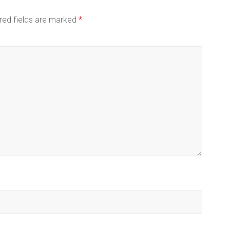
red fields are marked
*