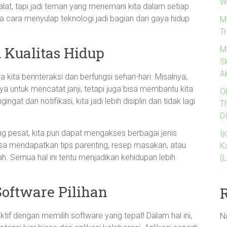
W
alat, tapi jadi teman yang menemani kita dalam setiap
a cara menyulap teknologi jadi bagian dari gaya hidup
M
T
 Kualitas Hidup
M
Sk
A
 kita berinteraksi dan berfungsi sehari-hari. Misalnya,
ya untuk mencatat janji, tetapi juga bisa membantu kita
O
at dan notifikasi, kita jadi lebih disiplin dan tidak lagi
T
D
ng pesat, kita pun dapat mengakses berbagai jenis
I
bisa mendapatkan tips parenting, resep masakan, atau
K
h. Semua hal ini tentu menjadikan kehidupan lebih
(
oftware Pilihan
ktif dengan memilih software yang tepat! Dalam hal ini,
N