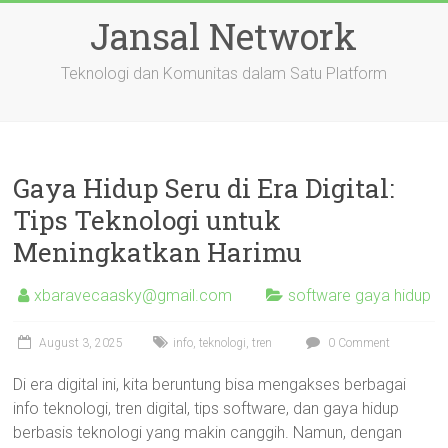
Skip
Jansal Network
to
content
Teknologi dan Komunitas dalam Satu Platform
Gaya Hidup Seru di Era Digital:
Tips Teknologi untuk
Meningkatkan Harimu
xbaravecaasky@gmail.com
software gaya hidup
August 3, 2025
info
,
teknologi
,
tren
0 Comment
Di era digital ini, kita beruntung bisa mengakses berbagai
info teknologi, tren digital, tips software, dan gaya hidup
berbasis teknologi yang makin canggih. Namun, dengan