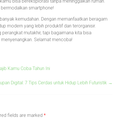
 kamu bisa bereksplorasi tanpa meninggalkan rumah.
a bermodalkan smartphone!
kan banyak kemudahan. Dengan memanfaatkan beragam
dup modern yang lebih produktif dan terorganisir.
g perangkat mutakhir, tapi bagaimana kita bisa
dan menyenangkan. Selamat mencoba!
ajib Kamu Coba Tahun Ini
n Digital: 7 Tips Cerdas untuk Hidup Lebih Futuristik
→
red fields are marked
*