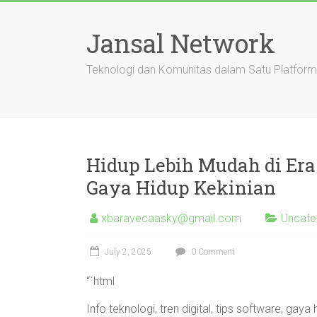
Skip
to
Jansal Network
content
Teknologi dan Komunitas dalam Satu Platform
Hidup Lebih Mudah di Era 
Gaya Hidup Kekinian
xbaravecaasky@gmail.com
Uncate
July 2, 2025
0 Comment
“`html
Info teknologi, tren digital, tips software, ga