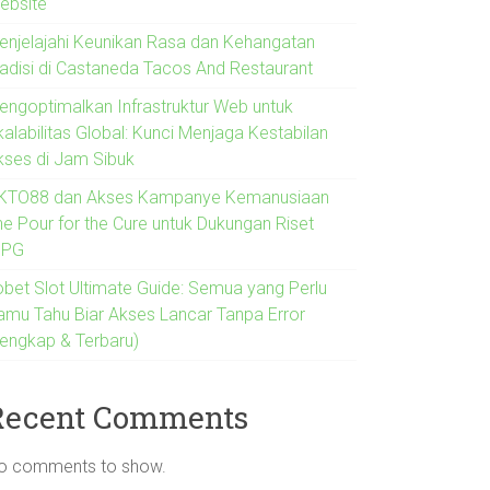
ebsite
enjelajahi Keunikan Rasa dan Kehangatan
radisi di Castaneda Tacos And Restaurant
engoptimalkan Infrastruktur Web untuk
alabilitas Global: Kunci Menjaga Kestabilan
kses di Jam Sibuk
KTO88 dan Akses Kampanye Kemanusiaan
he Pour for the Cure untuk Dukungan Riset
IPG
jobet Slot Ultimate Guide: Semua yang Perlu
amu Tahu Biar Akses Lancar Tanpa Error
Lengkap & Terbaru)
Recent Comments
o comments to show.