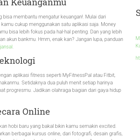
tan Keuanganmu
ng bisa membantu mengatur keuangan!. Mulai dari
si, kamu cukup menggunakan satu aplikasi saja. Money
amu bisa lebih fokus pada hal-hal penting. Dan yang lebih
M
ngan akun bankmu. Hmm, enak kan? Jangan lupa, panduan
K
jansal
.
eknologi
ht
gan aplikasi fitness seperti MyFitnessPal atau Fitbit,
akanmu. Setidaknya dua puluh menit setiap harinya
ihat progresmu. Jadikan olahraga bagian dari gaya hidup
ecara Online
ukan hobi baru yang bakal bikin kamu semakin excited.
an berbagai kursus online, dari fotografi, desain grafis,