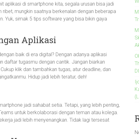
W
 aplikasi di smartphone kita, segala urusan bisa jadi
 ribet, mungkin saatnya berkenalan dengan beberapa
M
en. Yuk, simak 5 tips software yang bisa bikin gaya
T
M
ngan Aplikasi
Sk
A
engan baik di era digital? Dengan adanya aplikasi
O
un daftar tugasmu dengan cantik. Jangan biarkan
T
 Cukup klik dan tambahkan tugas, atur deadline, dan
D
gatkanmu. Hidup jadi lebih teratur, deh!
I
K
(
artphone jadi sahabat setia. Tetapi, yang lebih penting,
t Teams untuk berkolaborasi dengan teman atau kolega.
 bekerja jadi lebih menyenangkan. Tidak lagi tersesat
N