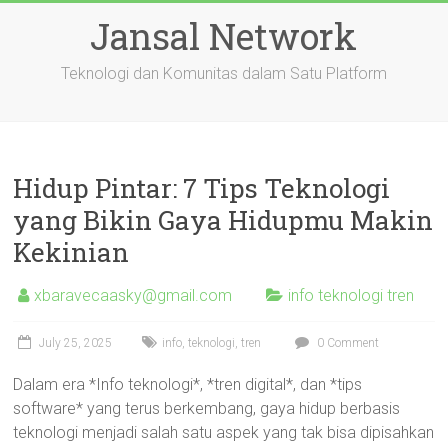
Skip
Jansal Network
to
content
Teknologi dan Komunitas dalam Satu Platform
Hidup Pintar: 7 Tips Teknologi
yang Bikin Gaya Hidupmu Makin
Kekinian
xbaravecaasky@gmail.com
info teknologi tren
July 25, 2025
info
,
teknologi
,
tren
0 Comment
Dalam era *Info teknologi*, *tren digital*, dan *tips
software* yang terus berkembang, gaya hidup berbasis
teknologi menjadi salah satu aspek yang tak bisa dipisahkan