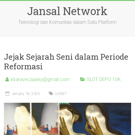
Skip
Jansal Network
to
content
Teknologi dan Komunitas dalam Satu Platform
Jejak Sejarah Seni dalam Periode
Reformasi
xbaravecaasky@gmail.com
SLOT DEPO 10K
January 18, 2026
IJOBET