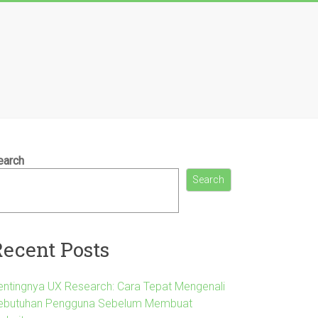
earch
Search
Recent Posts
entingnya UX Research: Cara Tepat Mengenali
ebutuhan Pengguna Sebelum Membuat