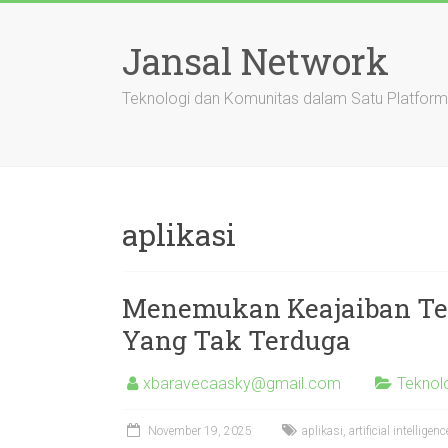
Skip
to
Jansal Network
content
Teknologi dan Komunitas dalam Satu Platform
aplikasi
Menemukan Keajaiban Ter
Yang Tak Terduga
xbaravecaasky@gmail.com
Teknol
November 19, 2025
aplikasi
,
artificial intelligenc