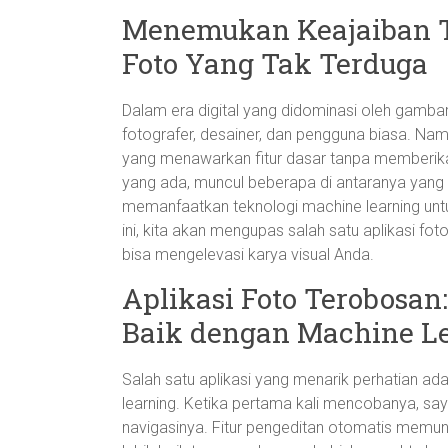
Menemukan Keajaiban T
Foto Yang Tak Terduga
Dalam era digital yang didominasi oleh gambar,
fotografer, desainer, dan pengguna biasa. Nam
yang menawarkan fitur dasar tanpa memberikan
yang ada, muncul beberapa di antaranya ya
memanfaatkan teknologi machine learning unt
ini, kita akan mengupas salah satu aplikasi f
bisa mengelevasi karya visual Anda.
Aplikasi Foto Terobosa
Baik dengan Machine L
Salah satu aplikasi yang menarik perhatian ad
learning. Ketika pertama kali mencobanya, sa
navigasinya. Fitur pengeditan otomatis memun