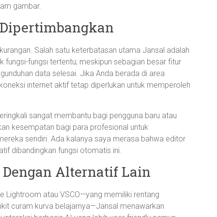
alam gambar.
 Dipertimbangkan
kurangan. Salah satu keterbatasan utama Jansal adalah
 fungsi-fungsi tertentu; meskipun sebagian besar fitur
ngunduhan data selesai. Jika Anda berada di area
 koneksi internet aktif tetap diperlukan untuk memperoleh
seringkali sangat membantu bagi pengguna baru atau
kan kesempatan bagi para profesional untuk
 mereka sendiri. Ada kalanya saya merasa bahwa editor
f dibandingkan fungsi otomatis ini.
engan Alternatif Lain
obe Lightroom atau VSCO—yang memiliki rentang
dikit curam kurva belajarnya—Jansal menawarkan