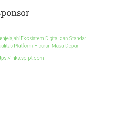
Sponsor
enjelajahi Ekosistem Digital dan Standar
ualitas Platform Hiburan Masa Depan
tps://links.sp-pt.com