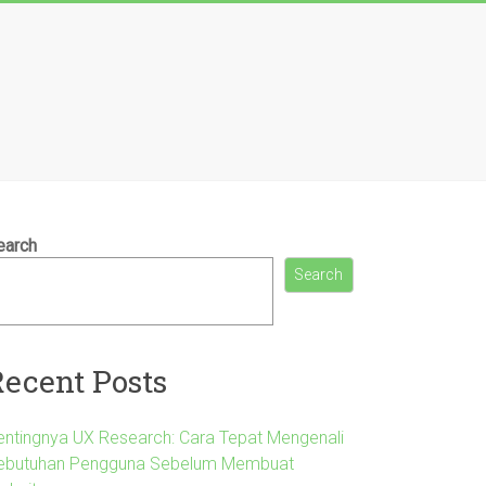
earch
Search
Recent Posts
entingnya UX Research: Cara Tepat Mengenali
ebutuhan Pengguna Sebelum Membuat