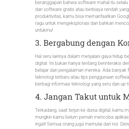
beranggapan bahwa software mahal itu selalu y
dan software gratis atau berbiaya rendah yang
produktivitas, kamu bisa memanfaatkan Googl
ragu untuk mengeksplorasi dan bahkan menc
untukmu!
3. Bergabung dengan Kom
Hal seru lainnya dalam menjalani gaya hidup 
digital. Ini bukan hanya tentang berinteraksi 
belajar dari pengalaman mereka. Ada banyak 
teknologi terbaru atau tips penggunaan softwa
berbagi informasi teknologi yang seru dan up-t
4. Jangan Takut untuk 
Terkadang, saat terjun ke dunia digital, kamu
mungkin kamu belum pernah mencoba aplikasi edi
ingat! Semua orang juga memulai dari nol. D