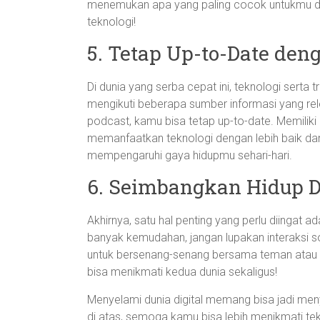
menemukan apa yang paling cocok untukmu 
teknologi!
5. Tetap Up-to-Date deng
Di dunia yang serba cepat ini, teknologi serta t
mengikuti beberapa sumber informasi yang rele
podcast, kamu bisa tetap up-to-date. Memiliki
memanfaatkan teknologi dengan lebih baik d
mempengaruhi gaya hidupmu sehari-hari.
6. Seimbangkan Hidup Di
Akhirnya, satu hal penting yang perlu diingat
banyak kemudahan, jangan lupakan interaksi so
untuk bersenang-senang bersama teman atau k
bisa menikmati kedua dunia sekaligus!
Menyelami dunia digital memang bisa jadi me
di atas, semoga kamu bisa lebih menikmati tek