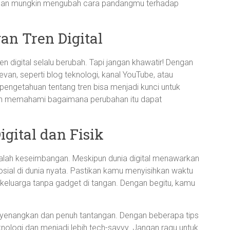
dan mungkin mengubah cara pandangmu terhadap
an Tren Digital
ren digital selalu berubah. Tapi jangan khawatir! Dengan
van, seperti blog teknologi, kanal YouTube, atau
 pengetahuan tentang tren bisa menjadi kunci untuk
an memahami bagaimana perubahan itu dapat
gital dan Fisik
 adalah keseimbangan. Meskipun dunia digital menawarkan
sial di dunia nyata. Pastikan kamu menyisihkan waktu
eluarga tanpa gadget di tangan. Dengan begitu, kamu
nyenangkan dan penuh tantangan. Dengan beberapa tips
nologi dan menjadi lebih tech-savvy. Jangan ragu untuk