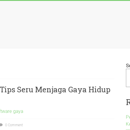
S
 Tips Seru Menjaga Gaya Hidup
ftware gaya
P
K
0 Comment