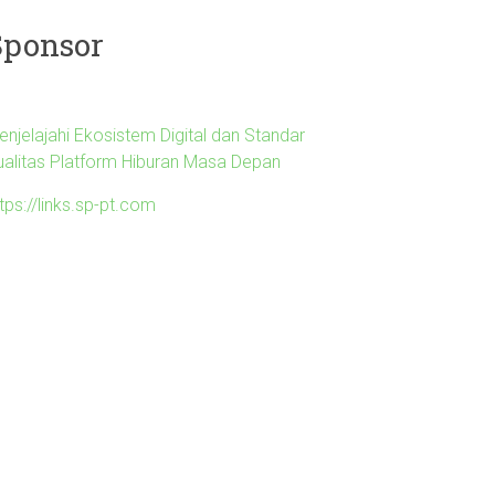
Sponsor
enjelajahi Ekosistem Digital dan Standar
ualitas Platform Hiburan Masa Depan
tps://links.sp-pt.com