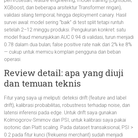
pemrosesan, feature engineering, model training (LightGBM,
XGBoost, dan beberapa arsitektur Transformer ringan),
validasi silang temporal, hingga deployment canary. Hasil
survei awal: model sering “baik” di test split tetapi runtuh
setelah 2–12 minggu produksi. Pengukuran konkret: satu
model fraud menunjukkan AUC 0.94 di validasi, turun menjadi
0.78 dalam dua bulan; false positive rate naik dari 2% ke 8%
— cukup untuk memicu komplain pengguna dan beban
operasi.
Review detail: apa yang diuji
dan temuan teknis
Fitur yang saya uji meliputi: deteksi drift (feature and label
drift), kalibrasi probabilitas, robustness terhadap noise, dan
latensi inferensi pada edge. Untuk drift saya gunakan
Kolmogorov-Smirnov dan PSI; untuk kalibrasi saya pakai
isotonic dan Platt scaling. Pada dataset transaksional, PSI >
0.2 pada fitur kunci (frekuensi merchant) sudah menjadi