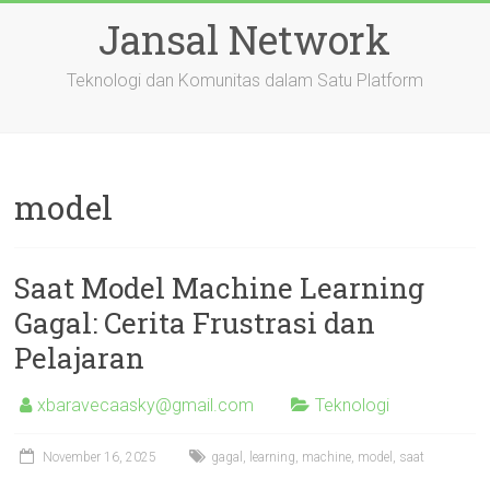
Skip
Jansal Network
to
content
Teknologi dan Komunitas dalam Satu Platform
model
Saat Model Machine Learning
Gagal: Cerita Frustrasi dan
Pelajaran
xbaravecaasky@gmail.com
Teknologi
November 16, 2025
gagal
,
learning
,
machine
,
model
,
saat