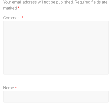
Your email address will not be published.
Required fields are
marked
*
Comment
*
Name
*