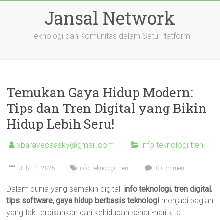
Skip
Jansal Network
to
content
Teknologi dan Komunitas dalam Satu Platform
Temukan Gaya Hidup Modern:
Tips dan Tren Digital yang Bikin
Hidup Lebih Seru!
xbaravecaasky@gmail.com
info teknologi tren
July 14, 2025
info
,
teknologi
,
tren
0 Comment
Dalam dunia yang semakin digital,
info teknologi, tren digital,
tips software, gaya hidup berbasis teknologi
menjadi bagian
yang tak terpisahkan dari kehidupan sehari-hari kita.