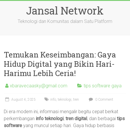
Skip
Jansal Network
to
content
Teknologi dan Komunitas dalam Satu Platform
Temukan Keseimbangan: Gaya
Hidup Digital yang Bikin Hari-
Harimu Lebih Ceria!
xbaravecaasky@gmail.com
tips software gaya
August 4, 2025
info
,
teknologi
,
tren
0 Comment
Di era modern ini, informasi mengalir begitu cepat berkat
perkembangan
info teknologi
,
tren digital
, dan berbagai
tips
software
yang muncul setiap hari. Gaya hidup berbasis