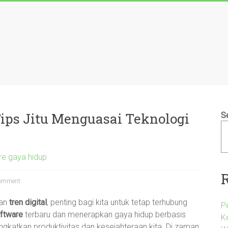
ips Jitu Menguasai Teknologi
S
re gaya hidup
omment
an
tren digital
, penting bagi kita untuk tetap terhubung
P
oftware
terbaru dan menerapkan gaya hidup berbasis
K
ingkatkan produktivitas dan kesejahteraan kita. Di zaman