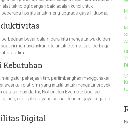
W
alat teknologi dengan baik adalah kunci untuk
M
 beberapa tips jitu untuk meng-upgrade gaya hidupmu.
T
oduktivitas
M
Sk
 perbedaan besar dalam cara kita mengatur waktu dan
A
as saat ini memungkinkan kita untuk otomatisasi berbagai
O
laborasi tim.
T
ai Kebutuhan
D
I
uk mengatur pekerjaan tim, pertimbangkan menggunakan
K
menawarkan platform yang intuitif untuk mengatur proyek
(
catatan dan daftar, Notion dan Evernote bisa jadi
yang ada, cari aplikasi yang sesuai dengan gaya kerjamu
itas Digital
N