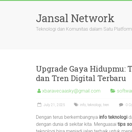
Skip
to
Jansal Network
content
Teknologi dan Komunitas dalam Satu Platform
Upgrade Gaya Hidupmu: T
dan Tren Digital Terbaru
xbaravecaasky@gmail.com
softwa
July 21, 2025
info
,
teknologi
,
tren
0 C
Dengan terus berkembangnya
info teknologi
d
dengan dunia di sekitar kita. Menguasai
tips s
teknologi bisa menjadi jalan terbaik untuk men