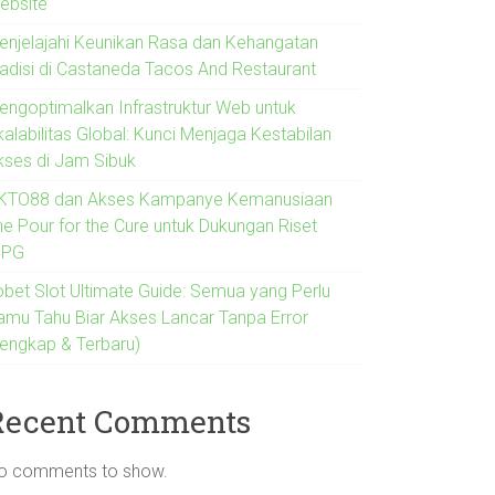
ebsite
enjelajahi Keunikan Rasa dan Kehangatan
radisi di Castaneda Tacos And Restaurant
engoptimalkan Infrastruktur Web untuk
alabilitas Global: Kunci Menjaga Kestabilan
kses di Jam Sibuk
KTO88 dan Akses Kampanye Kemanusiaan
he Pour for the Cure untuk Dukungan Riset
IPG
jobet Slot Ultimate Guide: Semua yang Perlu
amu Tahu Biar Akses Lancar Tanpa Error
Lengkap & Terbaru)
Recent Comments
o comments to show.